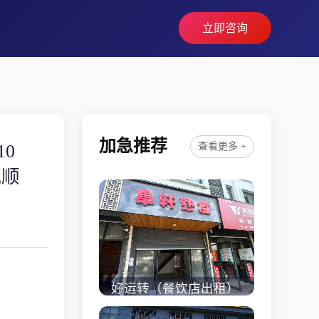
立即咨询
加急推荐
0
查看更多 +
风顺
好运转（餐饮店出租）
桐乡市濮院小区门口学