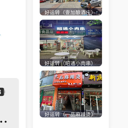
好运转（壹加酿酒庄）
秀洲区商业街正拐角
260㎡酒庄、空店铺转
～
让
立即查看 +
好运转（昭通小肉串）
商业街60平烧烤店转
让、可外摆、 房租2.2
万/年
立即查看 +
好运转（一品麻辣烫）
濮院齐宏路联越路十字