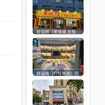
校对面旺铺出租
立即查看 +
好运转（老味道.五悦
天餐厅）做了近4年的
餐饮店转让、主要房租
低
立即查看 +
好运转（叮叮书房）巴
黎都市附近实验小学旁
200㎡培训班带生源转
让
立即查看 +