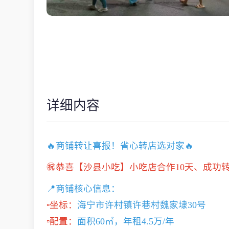
详细内容
🔥商铺转让喜报！省心转店选对家🔥
㊗️恭喜【沙县小吃】小吃店合作10天、成功转
📍商铺核心信息：
▫️坐标：
海宁市许村镇许巷村魏家埭30号
▫️配置：
面积60㎡，年租4.5万/年