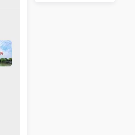
路口小吃店转让
立即查看 +