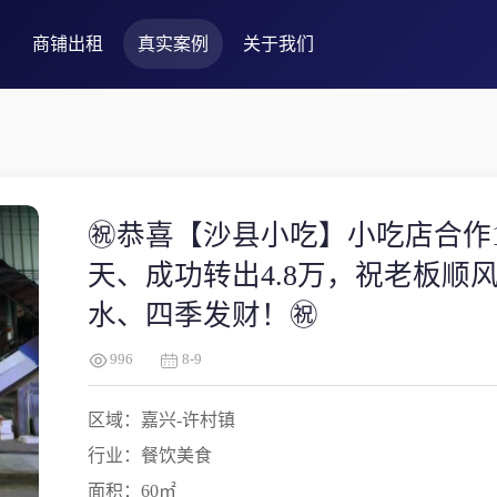
商铺出租
真实案例
关于我们
㊗️恭喜【沙县小吃】小吃店合作1
天、成功转出4.8万，祝老板顺
水、四季发财！㊗️
996
8-9
区域：嘉兴-许村镇
行业：餐饮美食
面积：60㎡