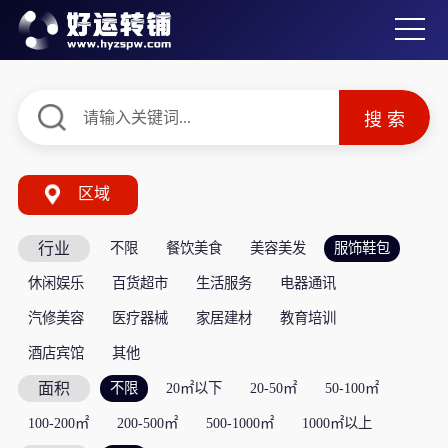
区域
行业
不限
餐饮美食
美容美发
服饰鞋包
休闲娱乐
百货超市
生活服务
电器通讯
汽修美容
医疗器械
家居建材
教育培训
酒店宾馆
其他
面积
不限
20㎡以下
20-50㎡
50-100㎡
100-200㎡
200-500㎡
500-1000㎡
1000㎡以上