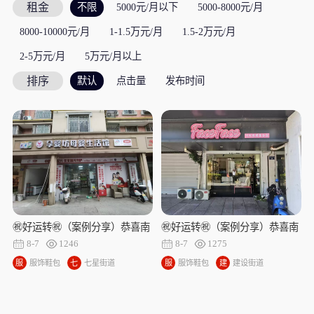
租金
不限
5000元/月以下
5000-8000元/月
8000-10000元/月
1-1.5万元/月
1.5-2万元/月
2-5万元/月
5万元/月以上
排序
默认
点击量
发布时间
㊗好运转㊗（案例分享）恭喜南
㊗好运转㊗（案例分享）恭喜南
湖区七星街道七星路815号母婴
湖区建国南路内衣店合作20天成
8-7
1246
8-7
1275
店7天成功转出
功转出
服
服饰鞋包
七
七星街道
服
服饰鞋包
建
建设街道
饰
星
饰
设
鞋
街
鞋
街
包
道
包
道