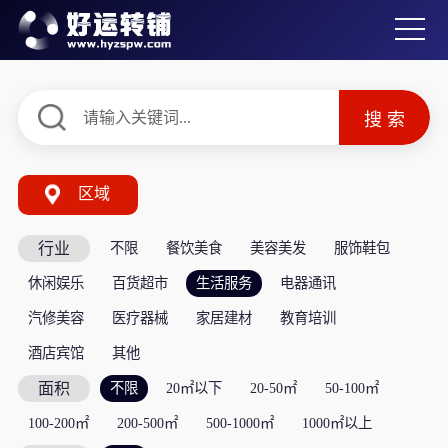
区域
行业
不限
餐饮美食
美容美发
服饰鞋包
休闲娱乐
百货超市
生活服务
电器通讯
汽修美容
医疗器械
家居建材
教育培训
酒店宾馆
其他
面积
不限
20㎡以下
20-50㎡
50-100㎡
100-200㎡
200-500㎡
500-1000㎡
1000㎡以上