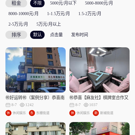
租金
不限
5000元/月以下
5000-8000元/月
8000-10000元/月
1-1.5万元/月
1.5-2万元/月
2-5万元/月
5万元/月以上
排序
默认
点击量
发布时间
㊗️恭喜【麻友社】棋牌室合作又
㊗好运转㊗（案例分享）恭喜南
成功转出，祝老板娘顺风顺水、
湖区东栅街道双溪路495号棋牌
8-7
1037
8-7
1242
四季发财！㊗️
室合作10天转出成交
休
休闲娱乐
新
新城街道
休
休闲娱乐
东
东栅街道
闲
城
闲
栅
娱
街
娱
街
乐
道
乐
道