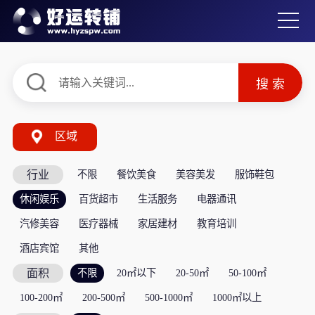
区域
行业
不限
餐饮美食
美容美发
服饰鞋包
休闲娱乐
百货超市
生活服务
电器通讯
汽修美容
医疗器械
家居建材
教育培训
酒店宾馆
其他
面积
不限
20㎡以下
20-50㎡
50-100㎡
100-200㎡
200-500㎡
500-1000㎡
1000㎡以上