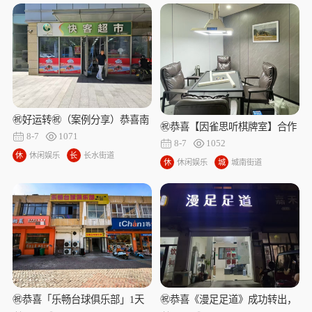
娱
镇
娱
街
乐
乐
道
㊗好运转㊗（案例分享）恭喜南
㊗️恭喜【因雀思听棋牌室】合作
湖区嘉南美地广场‘快客超市’合
8-7
1071
15天成功转出成交，祝老板娘顺
8-7
1052
作.成功转出
休
休闲娱乐
长
长水街道
风顺水、四季发财！㊗️
休
休闲娱乐
城
城南街道
闲
水
闲
南
娱
街
娱
街
乐
道
乐
道
㊗️恭喜「乐畅台球俱乐部」1天
㊗️恭喜《漫足足道》成功转出，