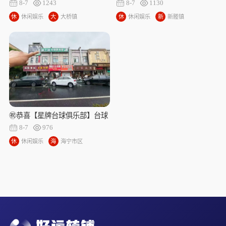
成功转出17万，祝老板娘顺风顺
祝老板娘顺风顺水、四季发财！
8-7
1243
8-7
1130
水、四季发财！㊗️
㊗️
休
休闲娱乐
大
大桥镇
休
休闲娱乐
新
新塍镇
闲
桥
闲
塍
娱
镇
娱
镇
乐
乐
㊗️恭喜【星牌台球俱乐部】台球
俱乐部合作、成功转出，祝老板
8-7
976
顺风顺水、四季发财！㊗️
休
休闲娱乐
海
海宁市区
闲
宁
娱
市
乐
区