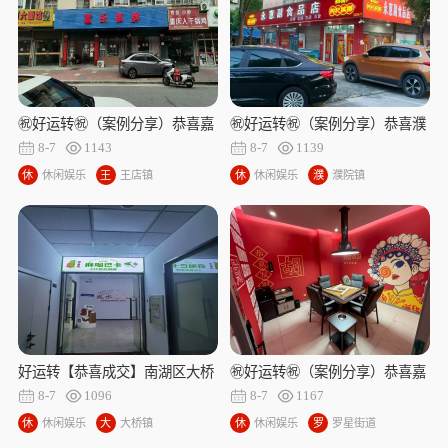
㊗好运转㊗（案例分享）恭喜嘉
㊗好运转㊗（案例分享）恭喜濮
兴南湖区大桥镇步云街40号‘富
院金龙新村永惠超市成功转出15
8-7
1143
8-7
1139
乐棋牌’成功转出
万
休
休闲娱乐
王
王店镇
休
休闲娱乐
濮
濮院镇
闲
店
闲
院
娱
镇
娱
镇
乐
乐
好运转【恭喜成交】南湖区大桥
㊗好运转㊗（案例分享）恭喜嘉
镇镇总部花园61栋2楼201室（麻
善车站南路322号棋牌室合作.成
8-7
1096
8-7
1167
咖巴卡）15天成功转出
功转出
休
休闲娱乐
大
大桥镇
休
休闲娱乐
罗
罗星街道
闲
桥
闲
星